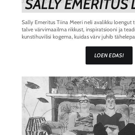
SALLY EMERITUS
Sally Emeritus Tiina Meeri neli avalikku loengut
talve värvimaailma rikkust, inspiratsiooni ja te
kunstihuvilisi kogema, kuidas värv juhib tähelep
LOEN EDASI