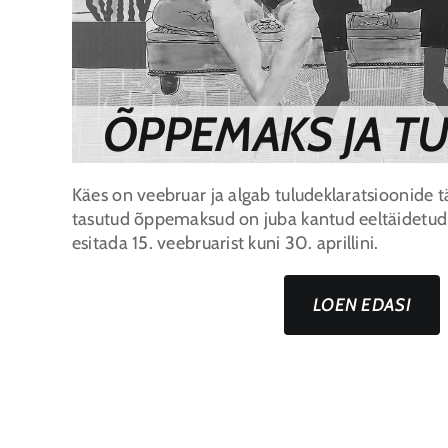
ÕPPEMAKS JA T
Käes on veebruar ja algab tuludeklaratsioonide t
tasutud õppemaksud on juba kantud eeltäidetud 
esitada 15. veebruarist kuni 30. aprillini.
LOEN EDASI