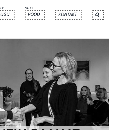
LLY
SALLY
LUGU
POOD
KONTAKT