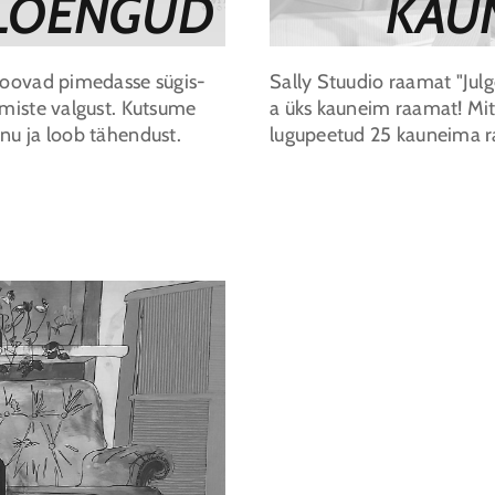
 LOENGUD
KAU
 toovad pimedasse sügis-
Sally Stuudio raamat "Julg
admiste valgust. Kutsume
a üks kauneim raamat! Mitt
anu ja loob tähendust.
lugupeetud 25 kauneima r