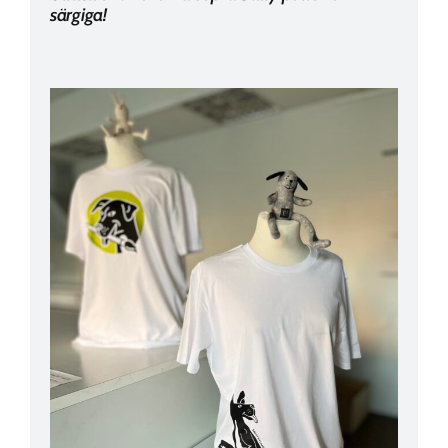
särgiga!