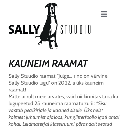
Skip
to
content
Toggle
Navigatio
KUNSTI
RING
KUNSTI
KOOL
KAUNEIM RAAMAT
KUNSTI
KURSUS
Sally Stuudio raamat “Julge… rind on värvine.
Sally Stuudio lugu” on 2022. a üks kauneim
KUNSTI
KOOLITUS
raamat!
Mitte ainult meie arvates, vaid nii kinnitas täna ka
SALLY
lugupeetud 25 kauneima raamatu žürii:
“Sisu
LUGU
vastab pealkirjale ja kaaned sisule. Üks neist
kolmest juhtumist ajaloos, kus glitterfoolio igati omal
SALLY
kohal. Leidmaterjal klassiruumi põrandalt seotud
POOD