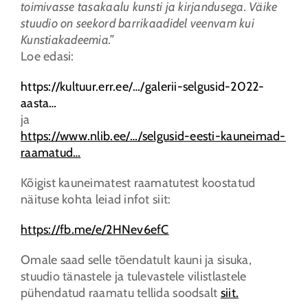
toimivasse tasakaalu kunsti ja kirjandusega. Väike
stuudio on seekord barrikaadidel veenvam kui
KONTAKT
Kunstiakadeemia.”
Loe edasi:
SEARCH
https://kultuur.err.ee/…/
galerii-selgusid-2022-
FOR:
aasta…
ja
https://www.nlib.ee/…/
selgusid-eesti-kauneimad-
raamatud…
Kõigist kauneimatest raamatutest koostatud
näituse kohta leiad infot siit:
https://fb.me/e/2HNev6efC
Omale saad selle tõendatult kauni ja sisuka,
stuudio tänastele ja tulevastele vilistlastele
pühendatud raamatu tellida soodsalt
siit.